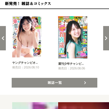
新発売！雑誌&コミックス
ヤングチャンピオ…
チャ
週刊少年チャンピ…
発売日：2026.08.10
発売
発売日：2026.08.06
雑誌一覧