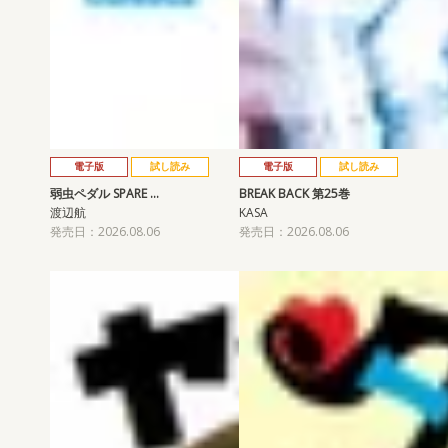
電子版
試し読み
電子版
試し読み
弱虫ペダル SPARE …
BREAK BACK 第25巻
渡辺航
KASA
発売日：2026.08.06
発売日：2026.08.06