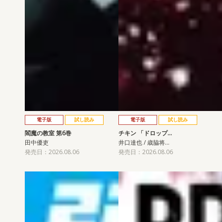
電子版
試し読み
電子版
試し読み
閻魔の教室 第6巻
チキン 「ドロップ…
田中優吏
井口達也 / 歳脇将…
発売日：2026.08.06
発売日：2026.08.06