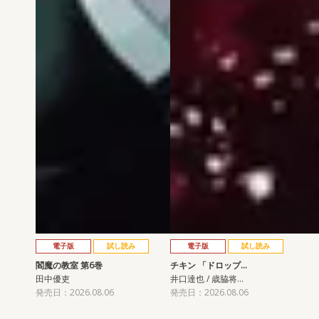
電子版
試し読み
電子版
試し読み
閻魔の教室 第6巻
チキン 「ドロップ…
田中優吏
井口達也 / 歳脇将…
発売日：2026.08.06
発売日：2026.08.06