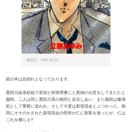
発売日：1991.02.22
紙の本は品切れとなっております。
墨田川組系砂組で若頭と幹部理事にと異例の出世をしてきた仁と
義郎。二人は同じ墨田川系の相同と反目しあい、また義郎は爆弾
犯として警察に追われ、そして今度は新宿流会とぶつかった。相
同にそそのかされた新宿流会の田所が仁に刺客を放ったが、仁は
これを捕らえ!?