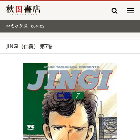
秋田書店
コミックス COMICS
JINGI（仁義） 第7巻