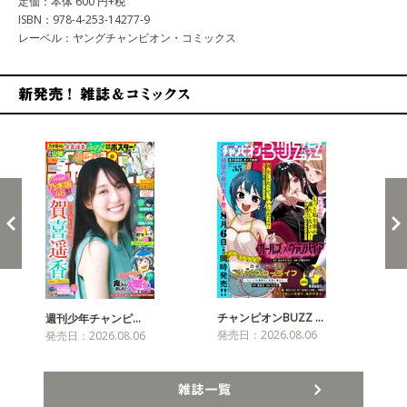
定価：本体 600 円+税
ISBN：978-4-253-14277-9
レーベル：ヤングチャンピオン・コミックス
新発売！雑誌&コミックス
チャンピオンBUZZ …
週刊少年チャンピ…
月
発売日：2026.08.06
発売日：2026.08.06
発売