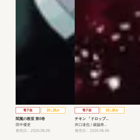
電子版
試し読み
電子版
試し読み
閻魔の教室 第6巻
チキン 「ドロップ…
田中優吏
井口達也 / 歳脇将…
発売日：2026.08.06
発売日：2026.08.06