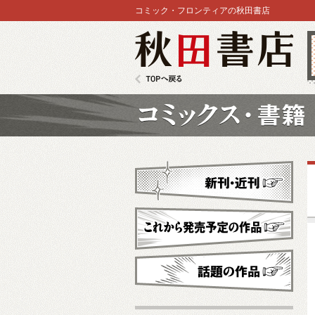
コミック・フロンティアの秋田書店
秋田書店
TOPへ戻る
コミックス
新刊・近刊
これから発売予定
話題の作品