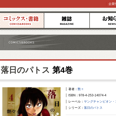
企業
コミックス
雑誌
お知らせ
落日のパトス
第4巻
著者：
艶々
ISBN：978-4-253-14074-4
レーベル：
ヤングチャンピオン・
シリーズ：
落日のパトス