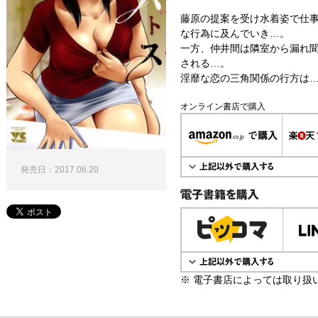
藤原の提案を受け水着姿で仕
な行為に及んでいき…。
一方、仲井間は隣室から漏れ
される…。
淫靡な恋の三角関係の行方は…
オンライン書店で購入
発売日：2017.06.20
電子書籍で購入
※ 電子書店によっては取り扱