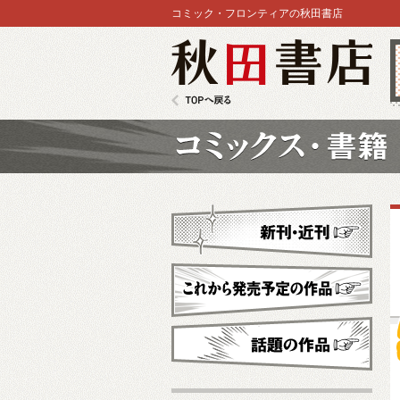
コミック・フロンティアの秋田書店
秋田書店
TOPへ戻る
コミックス
新刊・近刊
これから発売予定
話題の作品