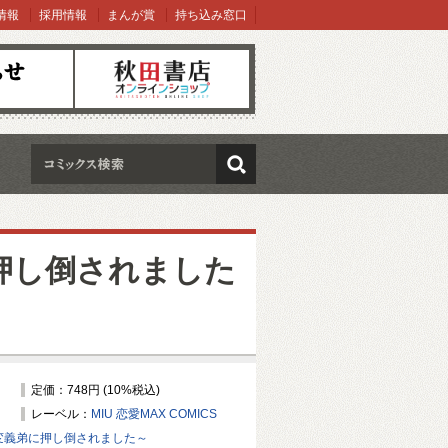
情報
採用情報
まんが賞
持ち込み窓口
オンラインショップ
検索
押し倒されました
定価：748円 (10%税込)
レーベル：
MIU 恋愛MAX COMICS
豹変義弟に押し倒されました～