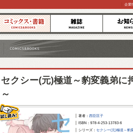
企業
コミックス
雑誌
お知らせ
セクシー(元)極道～豹変義弟に
～
著者：
西臣匡子
ISBN：978-4-253-13783-6
試し読み！
シリーズ：
セクシー(元)極道～