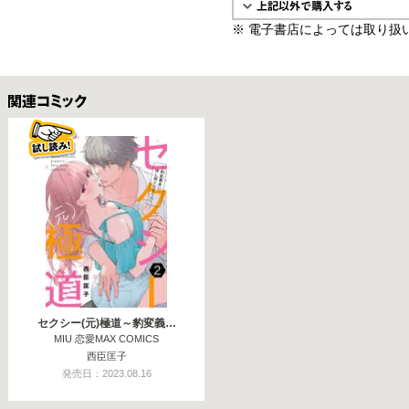
※ 電子書店によっては取り扱
関連コミックス
セクシー(元)極道～豹変義…
MIU 恋愛MAX COMICS
西臣匡子
発売日：2023.08.16