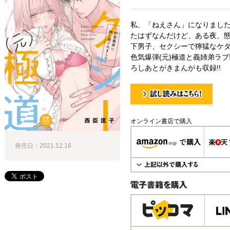
私、「ねえさん」になりまし
たはずなんだけど、ある夜、態
下男子、セクシーで獰猛なケダ
色気爆弾(元)極道と義姉弟ラブ
ろしあとがきまんがも収録!!
試し読み！
オンライン書店で購入
発売日：2021.12.16
電子書籍で購入