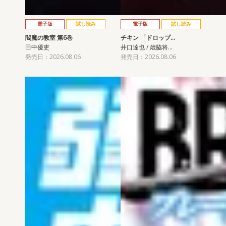
電子版
試し読み
電子版
試し読み
閻魔の教室 第6巻
チキン 「ドロップ…
田中優吏
井口達也 / 歳脇将…
発売日：2026.08.06
発売日：2026.08.06