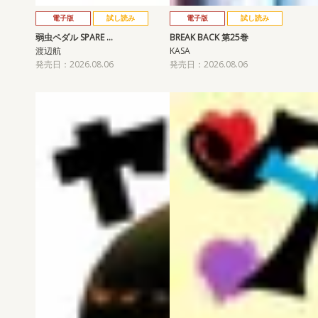
電子版
試し読み
電子版
試し読み
弱虫ペダル SPARE …
BREAK BACK 第25巻
渡辺航
KASA
発売日：2026.08.06
発売日：2026.08.06