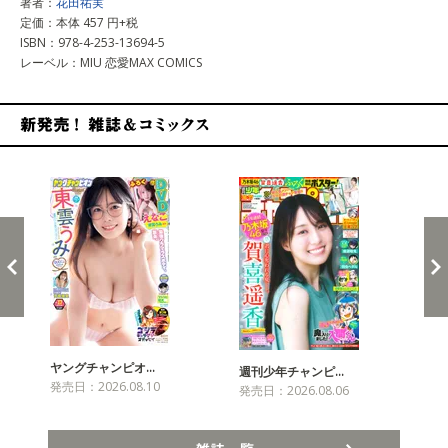
著者：
花田祐実
定価：本体 457 円+税
ISBN：978-4-253-13694-5
レーベル：MIU 恋愛MAX COMICS
新発売！雑誌&コミックス
ヤングチャンピオ…
チャ
週刊少年チャンピ…
発売日：2026.08.10
発売
発売日：2026.08.06