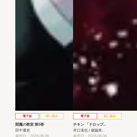
電子版
試し読み
電子版
試し読み
閻魔の教室 第6巻
チキン 「ドロップ…
田中優吏
井口達也 / 歳脇将…
発売日：2026.08.06
発売日：2026.08.06