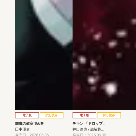
電子版
試し読み
電子版
試し読み
閻魔の教室 第6巻
チキン 「ドロップ…
田中優吏
井口達也 / 歳脇将…
発売日：2026.08.06
発売日：2026.08.06