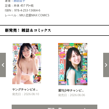
著者：
西臣匡子
定価：本体 457 円+税
ISBN：978-4-253-13684-6
レーベル：MIU 恋愛MAX COMICS
新発売！雑誌&コミックス
ヤングチャンピオ…
チャ
週刊少年チャンピ…
発売日：2026.08.10
発売
発売日：2026.08.06