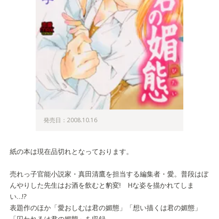
発売日：2008.10.16
紙の本は現在品切れとなっております。
売れっ子官能小説家・真田清鷹を担当する編集者・愛。普段はぼ
んやりした先生はお酒を飲むと豹変! Hな姿を描かれてしま
い…!?
表題作のほか「愛おしむは君の媚態」「想い描くは君の媚態」
「囚われるは君の媚態」を収録。