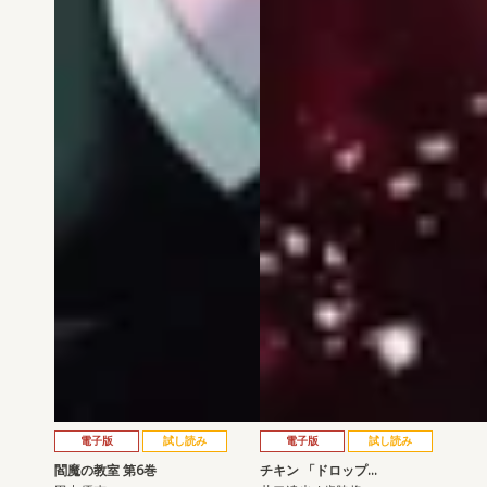
電子版
試し読み
電子版
試し読み
閻魔の教室 第6巻
チキン 「ドロップ…