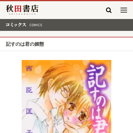
秋田書店
コミックス COMICS
記すのは君の媚態