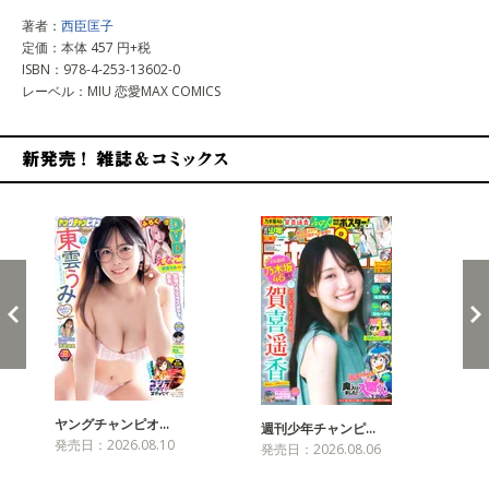
著者：
西臣匡子
定価：本体 457 円+税
ISBN：978-4-253-13602-0
レーベル：MIU 恋愛MAX COMICS
新発売！雑誌&コミックス
ヤングチャンピオ…
チャ
週刊少年チャンピ…
発売日：2026.08.10
発売
発売日：2026.08.06