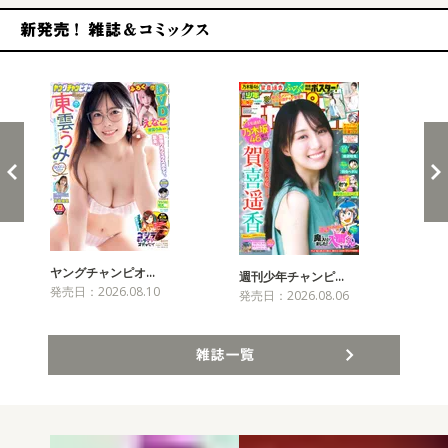
新発売！雑誌&コミックス
ヤングチャンピオ…
チャ
週刊少年チャンピ…
発売日：2026.08.10
発売
発売日：2026.08.06
雑誌一覧