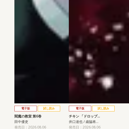
電子版
試し読み
電子版
試し読み
閻魔の教室 第6巻
チキン 「ドロップ…
田中優吏
井口達也 / 歳脇将…
発売日：2026.08.06
発売日：2026.08.06