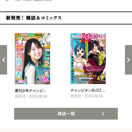
新発売！雑誌&コミックス
チャンピオンBUZZ …
週刊少年チャンピ…
月
発売日：2026.08.06
発売日：2026.08.06
発売
雑誌一覧