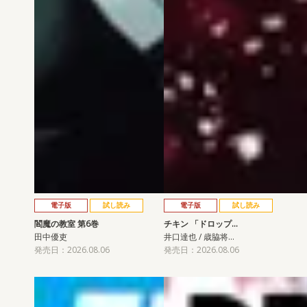
電子版
試し読み
電子版
試し読み
閻魔の教室 第6巻
チキン 「ドロップ…
田中優吏
井口達也 / 歳脇将…
発売日：2026.08.06
発売日：2026.08.06