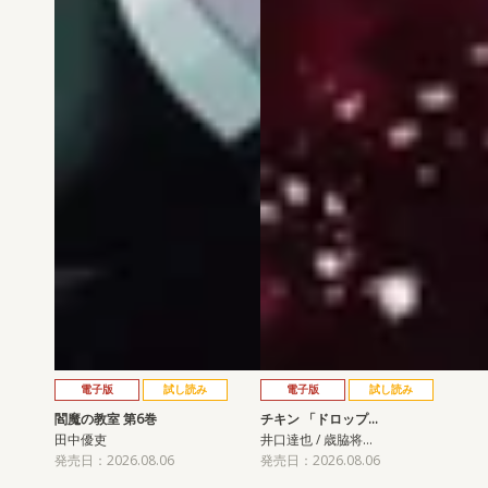
電子版
試し読み
電子版
試し読み
閻魔の教室 第6巻
チキン 「ドロップ…
田中優吏
井口達也 / 歳脇将…
発売日：2026.08.06
発売日：2026.08.06