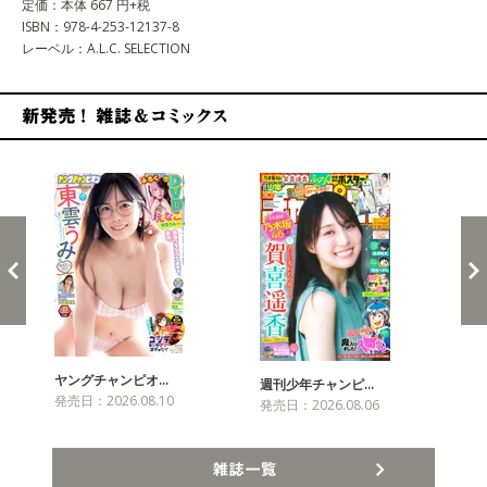
定価：本体 667 円+税
ISBN：978-4-253-12137-8
レーベル：A.L.C. SELECTION
新発売！雑誌&コミックス
ヤングチャンピオ…
チャ
週刊少年チャンピ…
発売日：2026.08.10
発売
発売日：2026.08.06