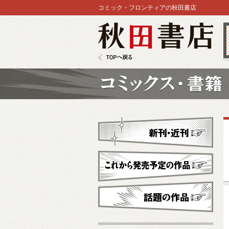
コミック・フロンティアの秋田書店
秋田書店
TOPへ戻る
コミックス
新刊・近刊
これから発売予定
話題の作品