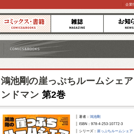
企業
コミックス
雑誌
お知らせ
鴻池剛の崖っぷちルームシェア
ンドマン
第2巻
著者：
鴻池剛
ISBN：978-4-253-10772-3
シリーズ：
崖っぷちルームシェア