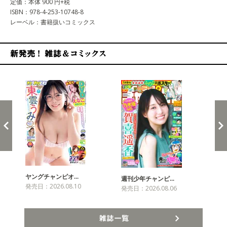
定価：本体 900 円+税
ISBN：978-4-253-10748-8
レーベル：書籍扱いコミックス
新発売！雑誌&コミックス
ヤングチャンピオ…
チャ
週刊少年チャンピ…
発売日：2026.08.10
発売
発売日：2026.08.06