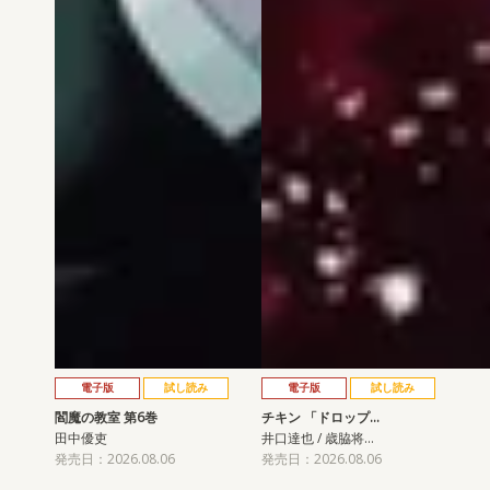
電子版
試し読み
電子版
試し読み
閻魔の教室 第6巻
チキン 「ドロップ…
田中優吏
井口達也 / 歳脇将…
発売日：2026.08.06
発売日：2026.08.06