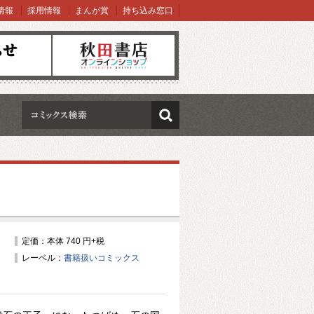
情報
採用情報
まんが賞
持ち込み窓口
オンラインショップ
検索
定価：本体 740 円+税
レーベル：
書籍扱いコミックス