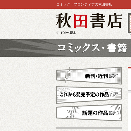
コミック・フロンティアの秋田書店
秋田書店
TOPへ戻る
コミックス
新刊・近刊
これから発売予定
話題の作品