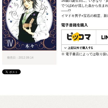
16歳の誕生日に、いきなり『
でつばめが流した血から生ま
――!?
イマドキ男子×宝石の精霊、新感
電子書籍で購入
※ 電子書店によっては取り扱
発売日：2012.09.14