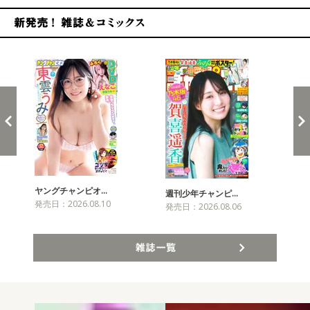
新発売！雑誌&コミックス
ヤングチャンピオ…
チャ
週刊少年チャンピ…
発売日：2026.08.10
発売
発売日：2026.08.06
雑誌一覧