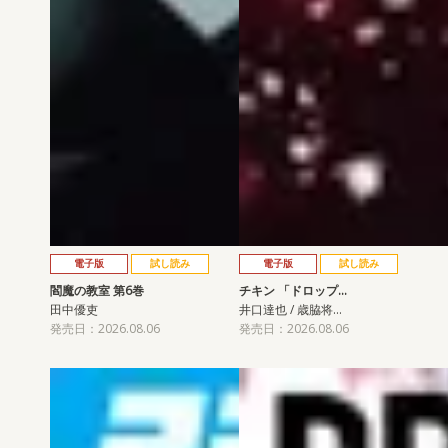
電子版
試し読み
電子版
試し読み
閻魔の教室 第6巻
チキン 「ドロップ…
田中優吏
井口達也 / 歳脇将…
発売日：2026.08.06
発売日：2026.08.06