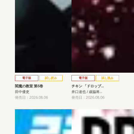
電子版
試し読み
電子版
試し読み
閻魔の教室 第6巻
チキン 「ドロップ…
田中優吏
井口達也 / 歳脇将…
発売日：2026.08.06
発売日：2026.08.06