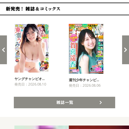
新発売！雑誌&コミックス
ヤングチャンピオ…
チャ
週刊少年チャンピ…
発売日：2026.08.10
発売
発売日：2026.08.06
雑誌一覧