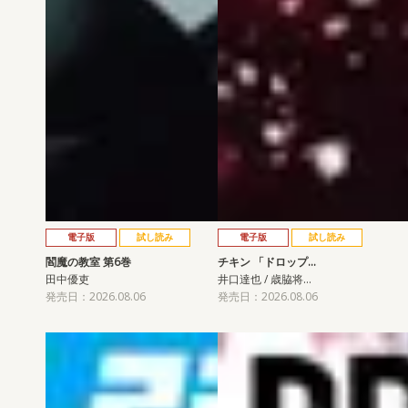
電子版
試し読み
電子版
試し読み
閻魔の教室 第6巻
チキン 「ドロップ…
田中優吏
井口達也 / 歳脇将…
発売日：2026.08.06
発売日：2026.08.06