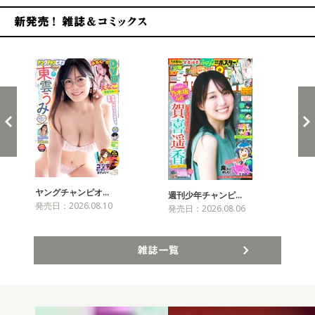
新発売！雑誌&コミックス
ヤングチャンピオ…
チャ
週刊少年チャンピ…
発売日：2026.08.10
発売
発売日：2026.08.06
雑誌一覧