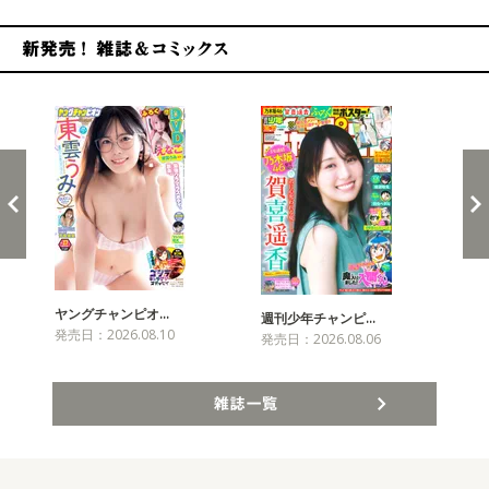
新発売！雑誌&コミックス
ヤングチャンピオ…
チャ
週刊少年チャンピ…
発売日：2026.08.10
発売
発売日：2026.08.06
雑誌一覧