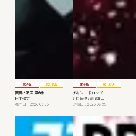
電子版
試し読み
電子版
試し読み
閻魔の教室 第6巻
チキン 「ドロップ…
田中優吏
井口達也 / 歳脇将…
発売日：2026.08.06
発売日：2026.08.06