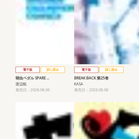
電子版
試し読み
電子版
試し読み
弱虫ペダル SPARE …
BREAK BACK 第25巻
渡辺航
KASA
発売日：2026.08.06
発売日：2026.08.06