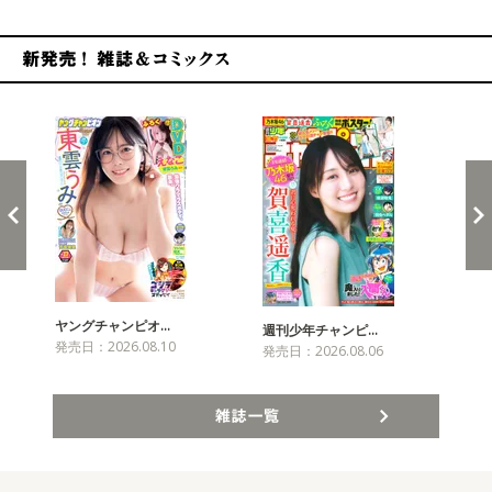
新発売！雑誌&コミックス
ヤングチャンピオ…
チャ
週刊少年チャンピ…
発売日：2026.08.10
発売
発売日：2026.08.06
雑誌一覧