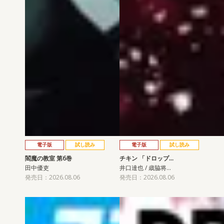
電子版
試し読み
電子版
試し読み
閻魔の教室 第6巻
チキン 「ドロップ…
田中優吏
井口達也 / 歳脇将…
発売日：2026.08.06
発売日：2026.08.06