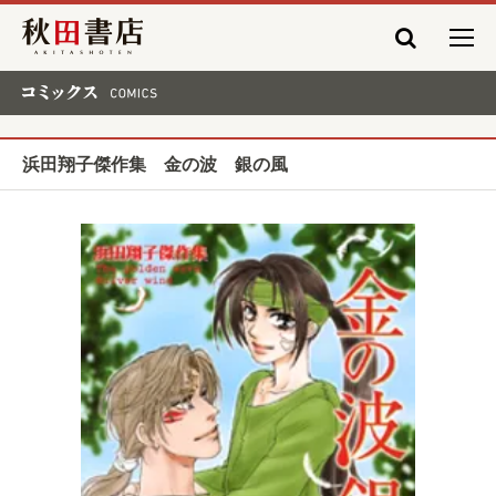
秋田書店
コミックス COMICS
浜田翔子傑作集 金の波 銀の風