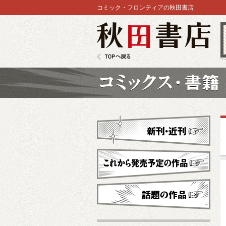
コミック・フロンティアの秋田書店
秋田書店
TOPへ戻る
コミックス
新刊・近刊
これから発売予定
話題の作品