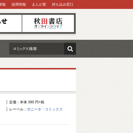
情報
採用情報
まんが賞
持ち込み窓口
オンラインショップ
検索
定価：本体 390 円+税
レーベル：
ボニータ・コミックス