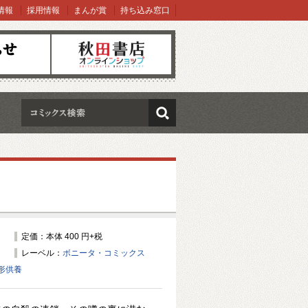
情報
採用情報
まんが賞
持ち込み窓口
オンラインショップ
検索
定価：本体 400 円+税
レーベル：
ボニータ・コミックス
形供養