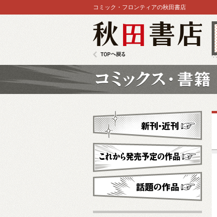
コミック・フロンティアの秋田書店
秋田書店
TOPへ戻る
コミックス
新刊・近刊
これから発売予定
話題の作品