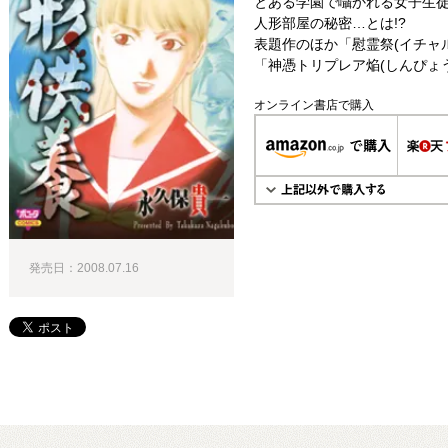
とある学園で囁かれる女子生
人形部屋の秘密…とは!?
表題作のほか「慰霊祭(イチャル
「神憑トリプレア焔(しんぴょ
オンライン書店で購入
発売日：2008.07.16