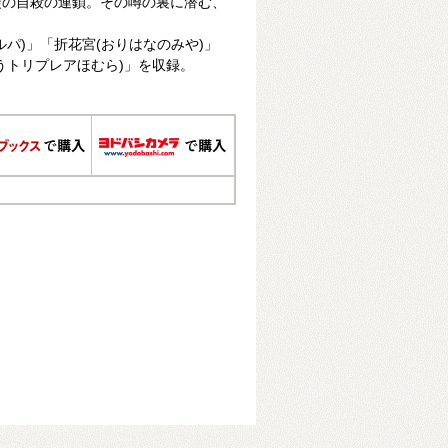
徒の自殺の連鎖。その噂の裏に潜む、
パ)」「折花宮(おりはなのみや)」
うトリプレアほむら)」を収録。