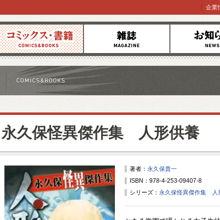
企業
コミックス
雑誌
お知らせ
永久保怪異傑作集 人形供養
著者：
永久保貴一
ISBN：978-4-253-09407-8
シリーズ：
永久保怪異傑作集 人