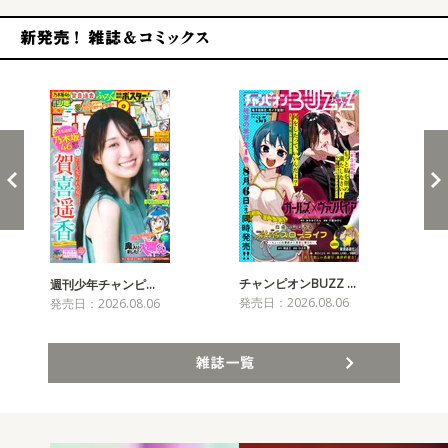
新発売！雑誌&コミックス
チャンピオンBUZZ …
週刊少年チャンピ…
月
発売日：2026.08.06
発売日：2026.08.06
発売
雑誌一覧