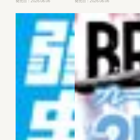
発売日：2026.08.06
発売日：2026.08.06