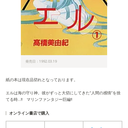
発売日：1992.03.19
紙の本は現在品切れとなっております。
エルは海の守り神。彼がずっと大切にしてきた“人間の感情”を捨
てる時…!! マリンファンタジー巨編!!
オンライン書店で購入