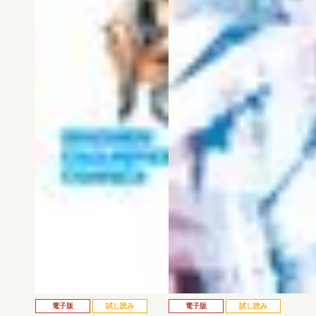
電子版
試し読み
電子版
試し読み