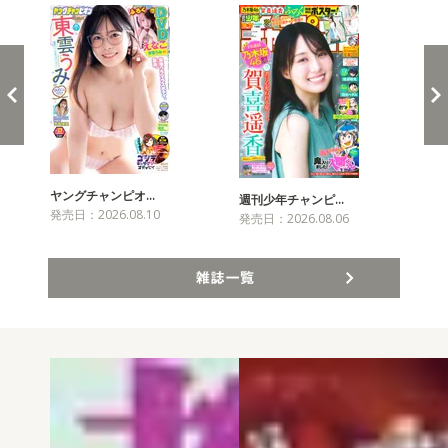
ヤングチャンピオ…
チャ
週刊少年チャンピ…
発売日：2026.08.10
発売
発売日：2026.08.06
雑誌一覧