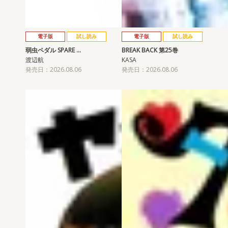
電子版
試し読み
電子版
試し読み
弱虫ペダル SPARE …
BREAK BACK 第25巻
渡辺航
KASA
発売日：2026.08.06
発売日：2026.08.06