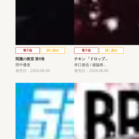
電子版
試し読み
電子版
試し読み
閻魔の教室 第6巻
チキン 「ドロップ…
田中優吏
井口達也 / 歳脇将…
発売日：2026.08.06
発売日：2026.08.06