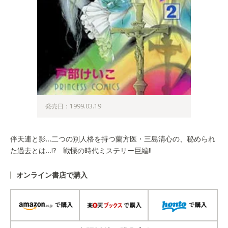
発売日：1999.03.19
伴天連と影…二つの別人格を持つ蘭方医・三島清心の、秘められ
た過去とは…!? 戦慄の時代ミステリー巨編!!
オンライン書店で購入