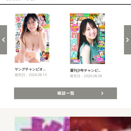
新発売！雑誌&コミックス
ヤングチャンピオ…
チャ
週刊少年チャンピ…
発売日：2026.08.10
発売
発売日：2026.08.06
雑誌一覧