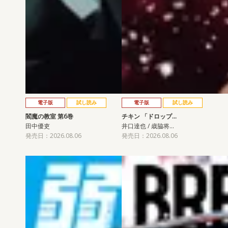
電子版
試し読み
電子版
試し読み
閻魔の教室 第6巻
チキン 「ドロップ…
田中優吏
井口達也 / 歳脇将…
発売日：2026.08.06
発売日：2026.08.06