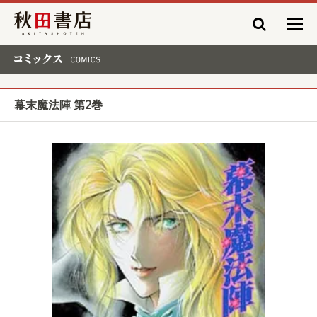
秋田書店
コミックス COMICS
幕末魔法陣 第2巻