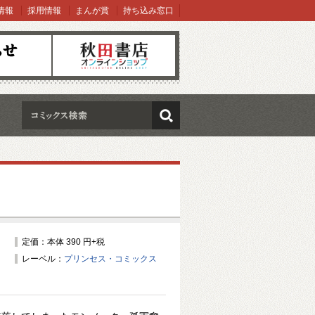
情報
採用情報
まんが賞
持ち込み窓口
オンラインショップ
検索
定価：本体 390 円+税
レーベル：
プリンセス・コミックス