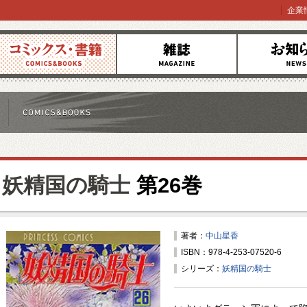
企業
コミックス
雑誌
お知らせ
妖精国の騎士
第26巻
著者：
中山星香
ISBN：978-4-253-07520-6
シリーズ：
妖精国の騎士