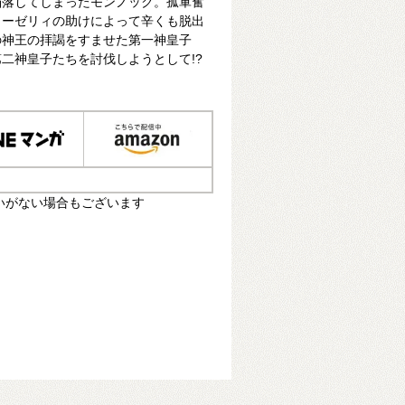
陥落してしまったモンノック。孤軍奮
ローゼリィの助けによって辛くも脱出
の神王の拝謁をすませた第一神皇子
二神皇子たちを討伐しようとして!?
いがない場合もございます