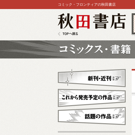
コミック・フロンティアの秋田書店
秋田書店
TOPへ戻る
コミックス
新刊・近刊
これから発売予定
話題の作品