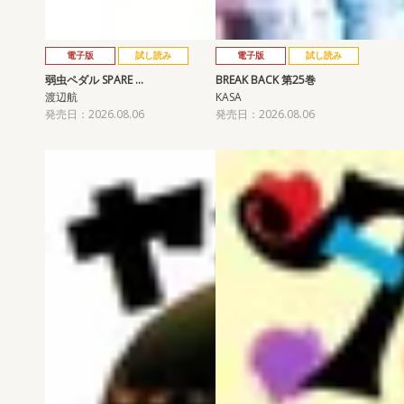
電子版
試し読み
電子版
試し読み
弱虫ペダル SPARE …
BREAK BACK 第25巻
渡辺航
KASA
発売日：2026.08.06
発売日：2026.08.06