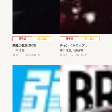
電子版
試し読み
電子版
試し読み
閻魔の教室 第6巻
チキン 「ドロップ…
田中優吏
井口達也 / 歳脇将…
発売日：2026.08.06
発売日：2026.08.06