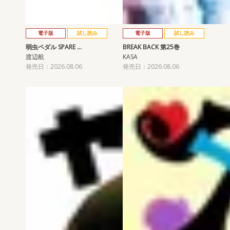
電子版
試し読み
電子版
試し読み
弱虫ペダル SPARE …
BREAK BACK 第25巻
渡辺航
KASA
発売日：2026.08.06
発売日：2026.08.06