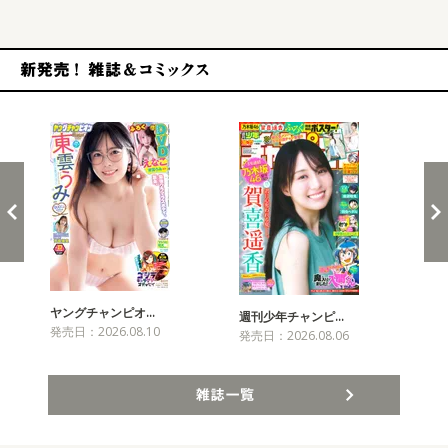
新発売！雑誌&コミックス
ヤングチャンピオ…
チャ
週刊少年チャンピ…
発売日：2026.08.10
発売
発売日：2026.08.06
雑誌一覧