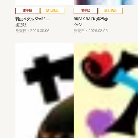
電子版
試し読み
電子版
試し読み
弱虫ペダル SPARE …
BREAK BACK 第25巻
渡辺航
KASA
発売日：2026.08.06
発売日：2026.08.06