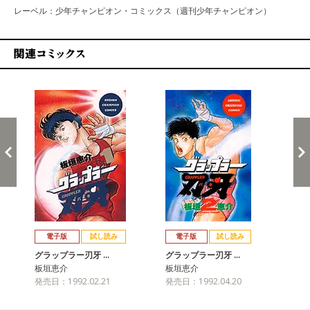
レーベル：少年チャンピオン・コミックス（週刊少年チャンピオン）
関連コミックス
戻る
進む
電子版
試し読み
電子版
試し読み
グラップラー刃牙 …
グラップラー刃牙 …
グ
板垣恵介
板垣恵介
板
発売日：1992.02.21
発売日：1992.04.20
発売