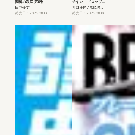
閻魔の教室 第6巻
チキン 「ドロップ…
田中優吏
井口達也 / 歳脇将…
発売日：2026.08.06
発売日：2026.08.06