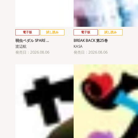
電子版
試し読み
電子版
試し読み
弱虫ペダル SPARE …
BREAK BACK 第25巻
渡辺航
KASA
発売日：2026.08.06
発売日：2026.08.06