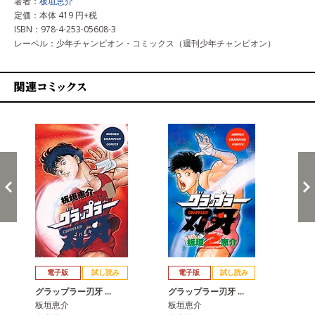
著者：
板垣恵介
定価：本体 419 円+税
ISBN：978-4-253-05608-3
レーベル：少年チャンピオン・コミックス（週刊少年チャンピオン）
関連コミックス
戻る
進む
電子版
試し読み
電子版
試し読み
グラップラー刃牙 …
グラップラー刃牙 …
グ
板垣恵介
板垣恵介
板