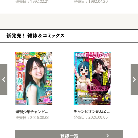
発売日：1992.02.21
発売日：1992.04.20
発売
新発売！雑誌&コミックス
チャンピオンBUZZ …
週刊少年チャンピ…
月
発売日：2026.08.06
発売日：2026.08.06
発売