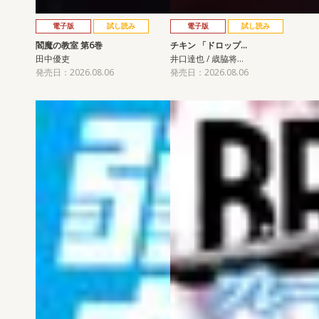
電子版
試し読み
電子版
試し読み
閻魔の教室 第6巻
チキン 「ドロップ…
田中優吏
井口達也 / 歳脇将…
発売日：2026.08.06
発売日：2026.08.06