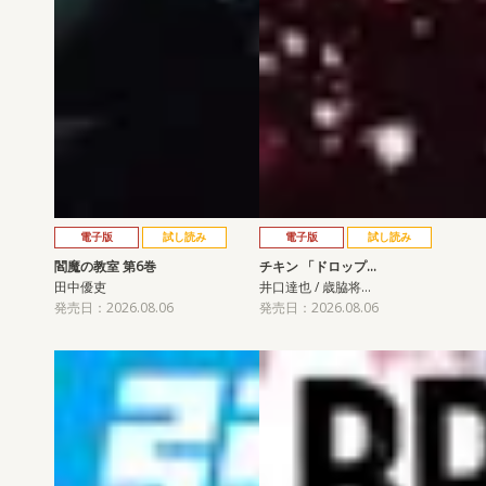
電子版
試し読み
電子版
試し読み
閻魔の教室 第6巻
チキン 「ドロップ…
田中優吏
井口達也 / 歳脇将…
発売日：2026.08.06
発売日：2026.08.06