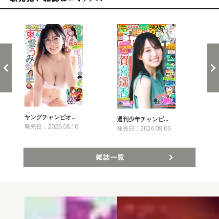
新発売！雑誌&コミックス
ヤングチャンピオ…
チャ
週刊少年チャンピ…
発売日：2026.08.10
発売
発売日：2026.08.06
雑誌一覧