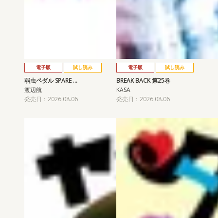
電子版
試し読み
電子版
試し読み
弱虫ペダル SPARE …
BREAK BACK 第25巻
渡辺航
KASA
発売日：2026.08.06
発売日：2026.08.06