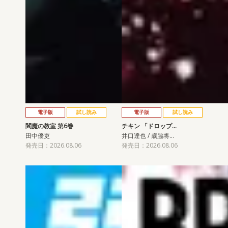
電子版
試し読み
電子版
試し読み
閻魔の教室 第6巻
チキン 「ドロップ…
田中優吏
井口達也 / 歳脇将…
発売日：2026.08.06
発売日：2026.08.06