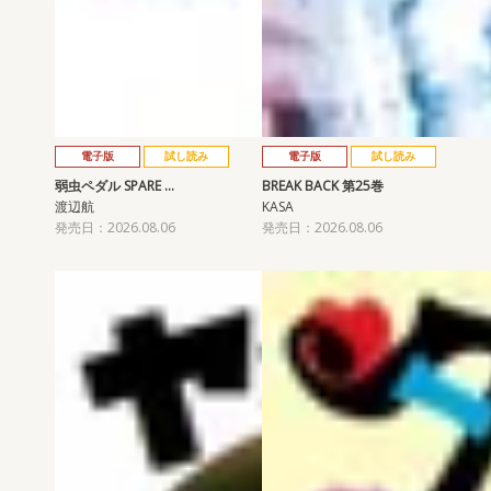
電子版
試し読み
電子版
試し読み
弱虫ペダル SPARE …
BREAK BACK 第25巻
渡辺航
KASA
発売日：2026.08.06
発売日：2026.08.06