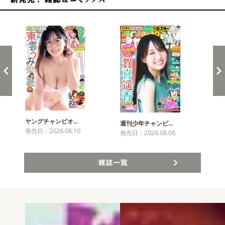
新発売！雑誌&コミックス
ヤングチャンピオ…
チャ
週刊少年チャンピ…
発売日：2026.08.10
発売
発売日：2026.08.06
雑誌一覧