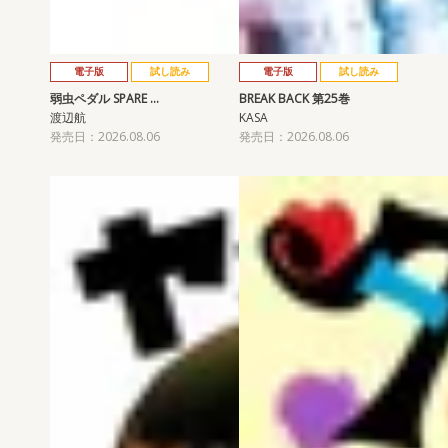
電子版
試し読み
電子版
試し読み
弱虫ペダル SPARE …
BREAK BACK 第25巻
渡辺航
KASA
発売日：2026.08.06
発売日：2026.08.06