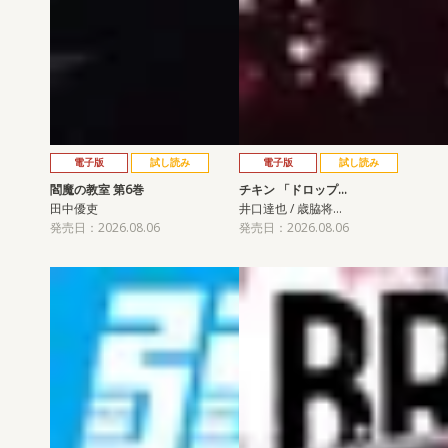
電子版
試し読み
電子版
試し読み
閻魔の教室 第6巻
チキン 「ドロップ…
田中優吏
井口達也 / 歳脇将…
発売日：2026.08.06
発売日：2026.08.06