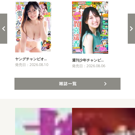
ヤングチャンピオ…
チャ
週刊少年チャンピ…
発売日：2026.08.10
発売
発売日：2026.08.06
雑誌一覧