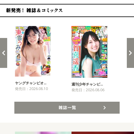
新発売！雑誌&コミックス
ヤングチャンピオ…
チャ
週刊少年チャンピ…
発売日：2026.08.10
発売
発売日：2026.08.06
雑誌一覧