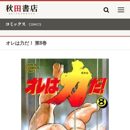
秋田書店
コミックス COMICS
オレは力だ！ 第8巻