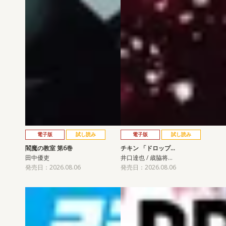
電子版
試し読み
電子版
試し読み
閻魔の教室 第6巻
チキン 「ドロップ…
田中優吏
井口達也 / 歳脇将…
発売日：2026.08.06
発売日：2026.08.06