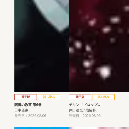
電子版
試し読み
電子版
試し読み
閻魔の教室 第6巻
チキン 「ドロップ…
田中優吏
井口達也 / 歳脇将…
発売日：2026.08.06
発売日：2026.08.06