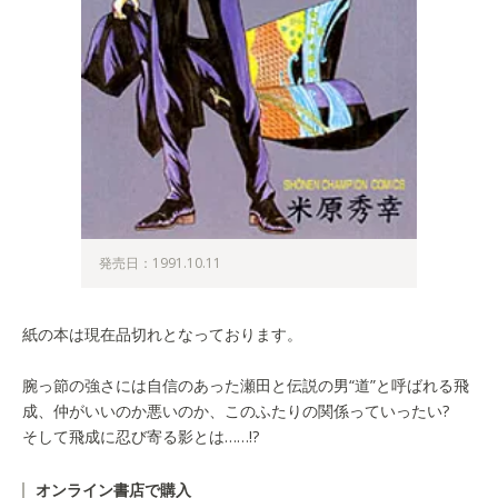
発売日：1991.10.11
紙の本は現在品切れとなっております。
腕っ節の強さには自信のあった瀬田と伝説の男“道”と呼ばれる飛
成、仲がいいのか悪いのか、このふたりの関係っていったい?
そして飛成に忍び寄る影とは……!?
オンライン書店で購入