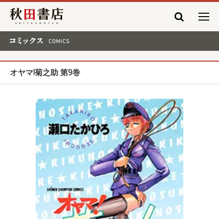
秋田書店
コミックス COMICS
オヤマ!菊之助 第9巻