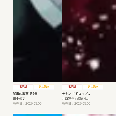
電子版
試し読み
電子版
試し読み
閻魔の教室 第6巻
チキン 「ドロップ…
田中優吏
井口達也 / 歳脇将…
発売日：2026.08.06
発売日：2026.08.06