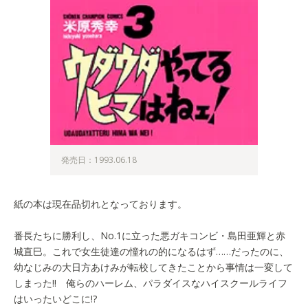
発売日：1993.06.18
紙の本は現在品切れとなっております。
番長たちに勝利し、No.1に立った悪ガキコンビ・島田亜輝と赤
城直巳。これで女生徒達の憧れの的になるはず……だったのに、
幼なじみの大日方あけみが転校してきたことから事情は一変して
しまった!! 俺らのハーレム、パラダイスなハイスクールライフ
はいったいどこに!?