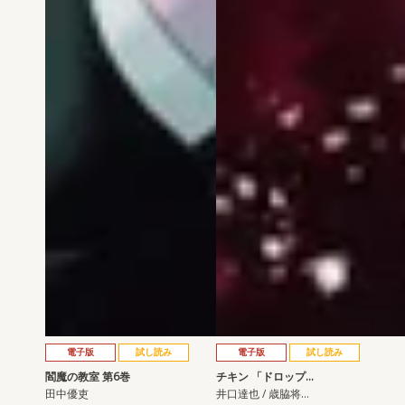
電子版
試し読み
電子版
試し読み
閻魔の教室 第6巻
チキン 「ドロップ…
田中優吏
井口達也 / 歳脇将…