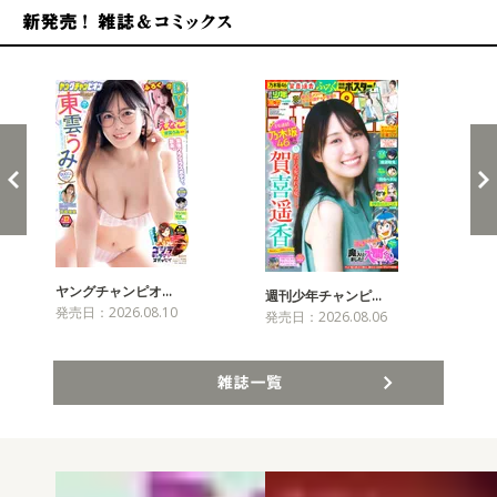
新発売！雑誌&コミックス
ヤングチャンピオ…
チャ
週刊少年チャンピ…
発売日：2026.08.10
発売
発売日：2026.08.06
雑誌一覧