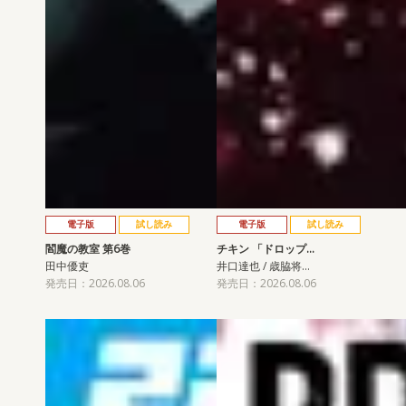
電子版
試し読み
電子版
試し読み
閻魔の教室 第6巻
チキン 「ドロップ…
田中優吏
井口達也 / 歳脇将…
発売日：2026.08.06
発売日：2026.08.06