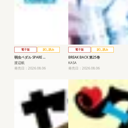
電子版
試し読み
電子版
試し読み
弱虫ペダル SPARE …
BREAK BACK 第25巻
渡辺航
KASA
発売日：2026.08.06
発売日：2026.08.06