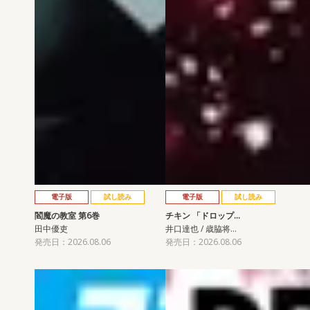
電子版
試し読み
電子版
試し読み
閻魔の教室 第6巻
チキン 「ドロップ…
田中優吏
井口達也 / 歳脇将…
発売日：2026.08.06
発売日：2026.08.06