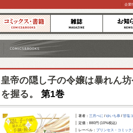
企業
コミックス
雑誌
お知らせ
皇帝の隠し子の令嬢は暴れん坊
を握る。
第1巻
著者：
三月べに
/
ゆいち恭
/
甘塩
定価：880円 (10%税込)
レーベル：
プリンセス・コミック