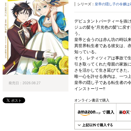
シリーズ：
皇帝の隠し子の令嬢は
デビュタントパーティーを抜
ジュの髪を“月光色の髪”に戻
う。
皇帝と会うのは赤ん坊の時以
異世界転生者である彼女は、
知っている。
そう、レティツィアは事故で
引き取ってくれた母親の家族
さを活かして生き延びてきた
唯一心を許せる身内は、一つ
皇帝の隠し子である転生者の
発売日：2026.08.27
インストーリー!!
オンライン書店で購入