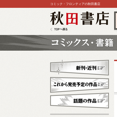
コミック・フロンティアの秋田書店
秋田書店
TOPへ戻る
コミックス
新刊・近刊
これから発売予定
話題の作品