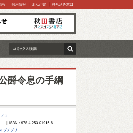
情報
採用情報
まんが賞
持ち込み窓口
オンラインショップ
検索
公爵令息の手綱
コメコ
ISBN：978-4-253-01915-6
ス プチプリ