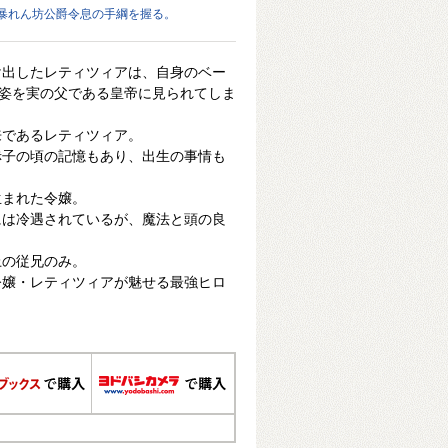
暴れん坊公爵令息の手綱を握る。
け出したレティツィアは、自身のベー
す姿を実の父である皇帝に見られてしま
来であるレティツィア。
赤子の頃の記憶もあり、出生の事情も
生まれた令嬢。
には冷遇されているが、魔法と頭の良
。
上の従兄のみ。
令嬢・レティツィアが魅せる最強ヒロ