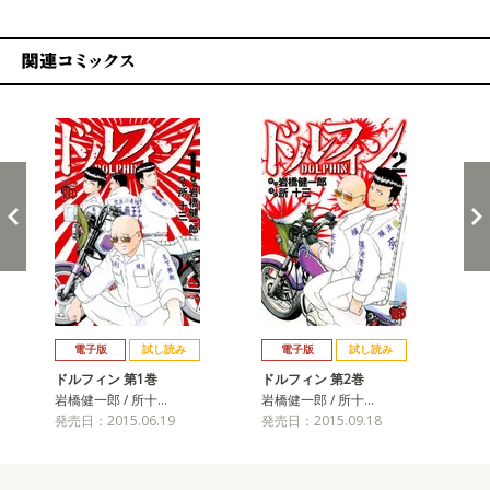
関連コミックス
戻る
進む
電子版
試し読み
電子版
試し読み
ドルフィン 第1巻
ドルフィン 第2巻
ド
岩橋健一郎 / 所十…
岩橋健一郎 / 所十…
岩橋
発売日：2015.06.19
発売日：2015.09.18
発売