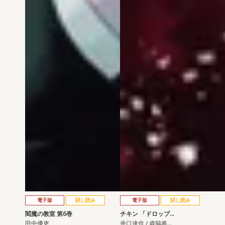
電子版
試し読み
電子版
試し読み
閻魔の教室 第6巻
チキン 「ドロップ…
田中優吏
井口達也 / 歳脇将…