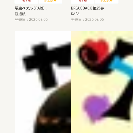
電子版
試し読み
電子版
試し読み
弱虫ペダル SPARE …
BREAK BACK 第25巻
渡辺航
KASA
発売日：2026.08.06
発売日：2026.08.06