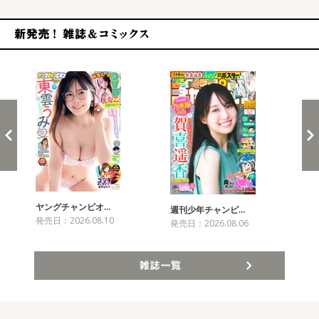
新発売！雑誌&コミックス
ヤングチャンピオ…
チャ
週刊少年チャンピ…
発売日：2026.08.10
発売
発売日：2026.08.06
雑誌一覧