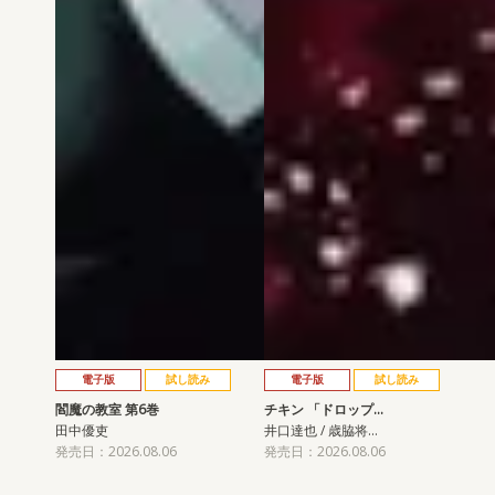
電子版
試し読み
電子版
試し読み
閻魔の教室 第6巻
チキン 「ドロップ…
田中優吏
井口達也 / 歳脇将…
発売日：2026.08.06
発売日：2026.08.06