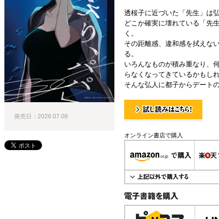
透桜子に近づいた「先生」は
どこか確実に壊れている「先
く。
その距離感、違和感を拭えな
る。
いろんなものが積み重なり、
らなくなってきているかもし
そんな弘人に都子からデート
発売日：2026.07.08
試し読み！
オンライン書店で購入
電子書籍で購入