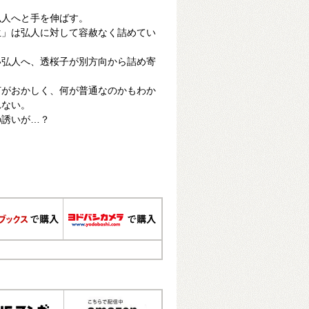
弘人へと手を伸ばす。
生」は弘人に対して容赦なく詰めてい
い弘人へ、透桜子が別方向から詰め寄
何がおかしく、何が普通なのかもわか
れない。
の誘いが…？