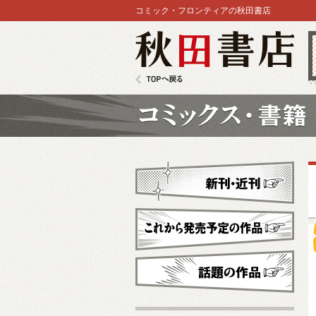
コミック・フロンティアの秋田書店
秋田書店
TOPへ戻る
コミックス
新刊・近刊
これから発売予定
話題の作品