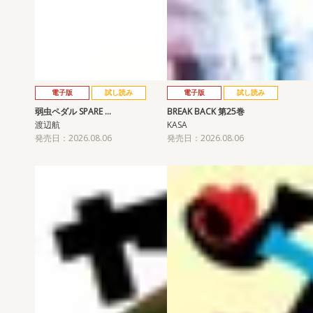
電子版
試し読み
電子版
試し読み
弱虫ペダル SPARE …
BREAK BACK 第25巻
渡辺航
KASA
発売日：2026.08.06
発売日：2026.08.06