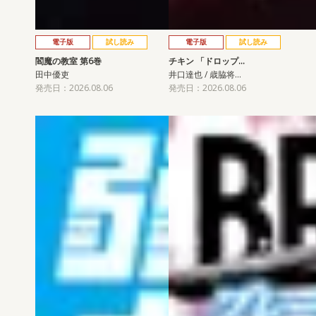
電子版
試し読み
電子版
試し読み
閻魔の教室 第6巻
チキン 「ドロップ…
田中優吏
井口達也 / 歳脇将…
発売日：2026.08.06
発売日：2026.08.06