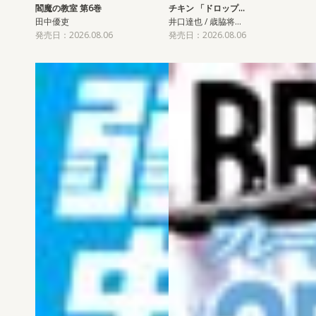
閻魔の教室 第6巻
チキン 「ドロップ…
田中優吏
井口達也 / 歳脇将…
発売日：2026.08.06
発売日：2026.08.06