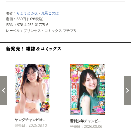
著者：
りょうと かえ
/
鬼嶌このは
定価：880円 (10%税込)
ISBN：978-4-253-01775-6
レーベル：プリンセス・コミックス プチプリ
新発売！雑誌&コミックス
ヤングチャンピオ…
チャ
週刊少年チャンピ…
発売日：2026.08.10
発売
発売日：2026.08.06