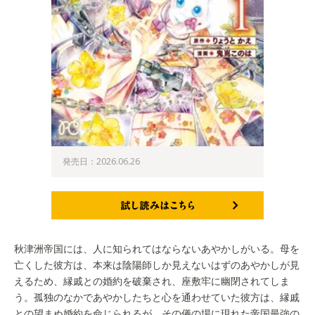
発売日：2026.06.26
試し読みはこちら
秋津洲帝国には、人に知られてはならないあやかしがいる。母を
亡くした彼方は、本来は陰陽師しか見えないはずのあやかしが見
えるため、縁戚との婚約を破棄され、座敷牢に幽閉されてしま
う。孤独のなかであやかしたちと心を通わせていた彼方は、縁戚
との望まぬ婚約を命じられるが、その儀の場に現れた帝国最強の