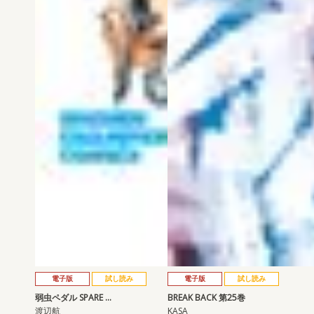
電子版
試し読み
電子版
試し読み
弱虫ペダル SPARE …
BREAK BACK 第25巻
渡辺航
KASA