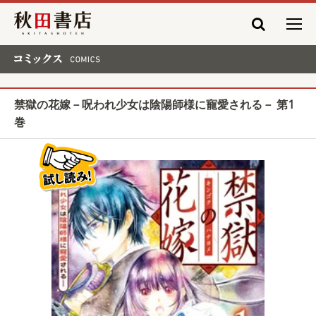
秋田書店
コミックス COMICS
禁獄の花嫁－呪われ少女は陰陽師様に寵愛される－ 第1
巻