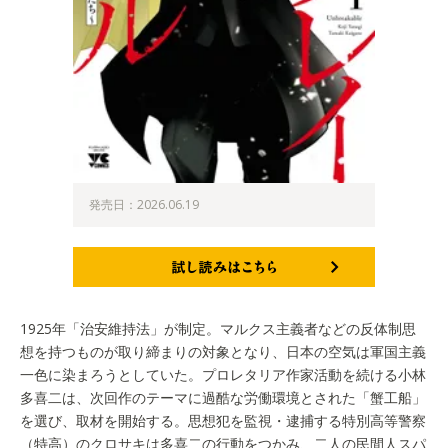
発売日：2026.06.19
試し読みはこちら
1925年「治安維持法」が制定。マルクス主義者などの反体制思
想を持つものが取り締まりの対象となり、日本の空気は軍国主義
一色に染まろうとしていた。プロレタリア作家活動を続ける小林
多喜二は、次回作のテーマに過酷な労働環境とされた「蟹工船」
を選び、取材を開始する。思想犯を監視・逮捕する特別高等警察
（特高）のクロサキは多喜二の行動をつかみ、二人の民間人スパ