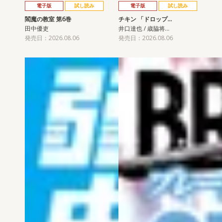
電子版
試し読み
電子版
試し読み
閻魔の教室 第6巻
チキン 「ドロップ…
田中優吏
井口達也 / 歳脇将…
発売日：2026.08.06
発売日：2026.08.06