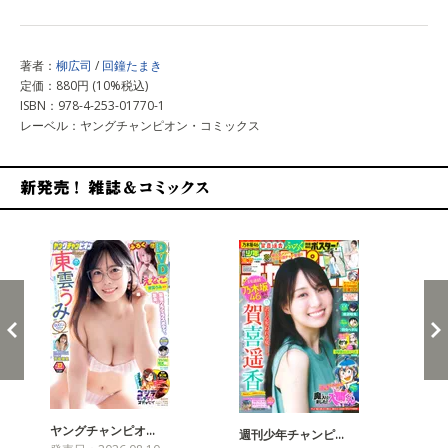
著者：
柳広司
/
回鐘たまき
定価：880円 (10%税込)
ISBN：978-4-253-01770-1
レーベル：ヤングチャンピオン・コミックス
新発売！雑誌&コミックス
ヤングチャンピオ…
チャ
週刊少年チャンピ…