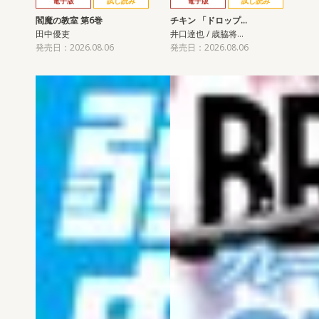
電子版
試し読み
電子版
試し読み
閻魔の教室 第6巻
チキン 「ドロップ…
田中優吏
井口達也 / 歳脇将…
発売日：2026.08.06
発売日：2026.08.06