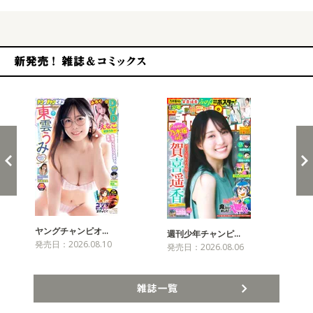
新発売！雑誌&コミックス
ヤングチャンピオ…
チャ
週刊少年チャンピ…
発売日：2026.08.10
発売
発売日：2026.08.06
雑誌一覧