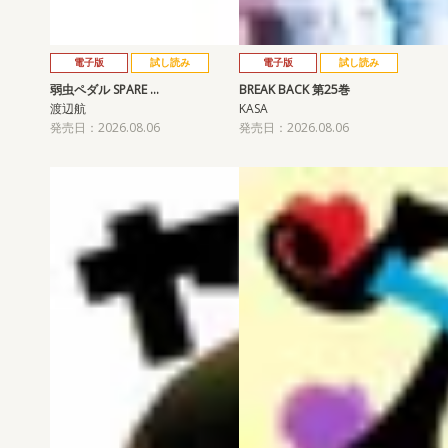
電子版
試し読み
電子版
試し読み
弱虫ペダル SPARE …
BREAK BACK 第25巻
渡辺航
KASA
発売日：2026.08.06
発売日：2026.08.06