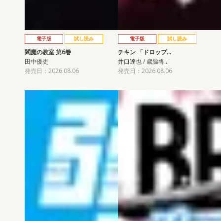
電子版
試し読み
電子版
試し読み
閻魔の教室 第6巻
チキン 「ドロップ…
田中優吏
井口達也 / 歳脇将…
発売日：2026.08.06
発売日：2026.08.06