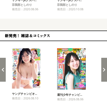
ヤンキーJKクズハ…
ヤンキーJKクズハ…
ヤ
宗我部としのり
宗我部としのり
宗
発売日：2020.08.06
発売日：2020.10.08
発売
新発売！雑誌&コミックス
ヤングチャンピオ…
チャ
週刊少年チャンピ…
発売日：2026.08.10
発売
発売日：2026.08.06