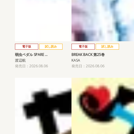
電子版
試し読み
電子版
試し読み
弱虫ペダル SPARE …
BREAK BACK 第25巻
渡辺航
KASA
発売日：2026.08.06
発売日：2026.08.06