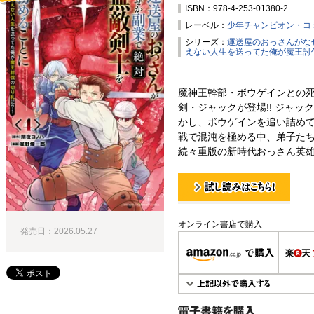
ISBN：978-4-253-01380-2
試し読み！
レーベル：
少年チャンピオン・コ
シリーズ：
運送屋のおっさんがな
えない人生を送ってた俺が魔王討
魔神王幹部・ボウゲインとの
剣・ジャックが登場!! ジャ
かし、ボウゲインを追い詰め
戦で混沌を極める中、弟子たち
続々重版の新時代おっさん英雄
試し読み！
オンライン書店で購入
発売日：2026.05.27