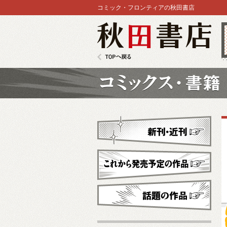
コミック・フロンティアの秋田書店
秋田書店
TOPへ戻る
コミックス
新刊・近刊
これから発売予定
話題の作品