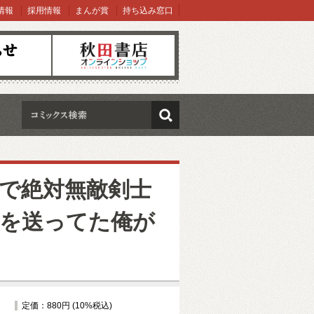
情報
採用情報
まんが賞
持ち込み窓口
オンラインショップ
検索
で絶対無敵剣士
を送ってた俺が
定価：880円 (10%税込)