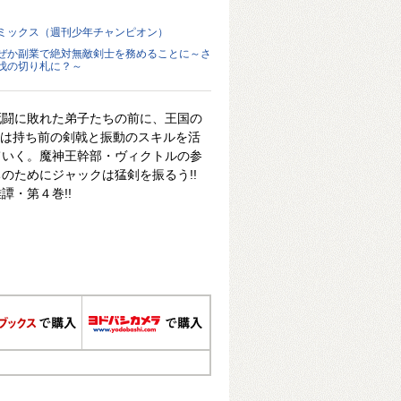
ミックス（週刊少年チャンピオン）
ぜか副業で絶対無敵剣士を務めることに～さ
伐の切り札に？～
死闘に敗れた弟子たちの前に、王国の
ックは持ち前の剣戟と振動のスキルを活
ていく。魔神王幹部・ヴィクトルの参
のためにジャックは猛剣を振るう!!
譚・第４巻!!