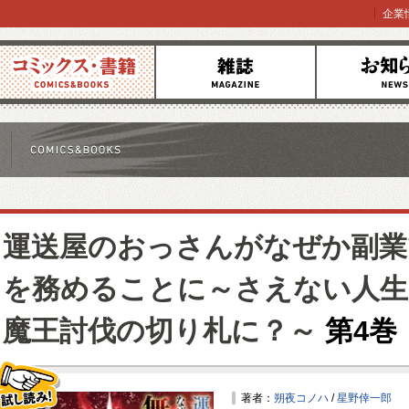
企業
コミックス
雑誌
お知らせ
運送屋のおっさんがなぜか副業
を務めることに～さえない人生
魔王討伐の切り札に？～
第4巻
著者：
朔夜コノハ
/
星野倖一郎