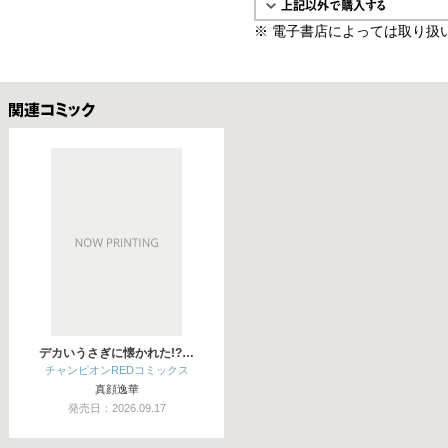
※ 電子書店によっては取り扱
関連コミックス
デカいうさぎに懐かれた!?…
チャンピオンREDコミックス
真顔逸華
発売日：2026.09.17