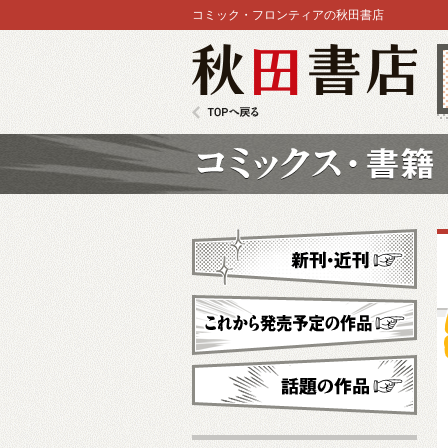
コミック・フロンティアの秋田書店
秋田書店
TOPへ戻る
コミックス
新刊・近刊
これから発売予定
話題の作品