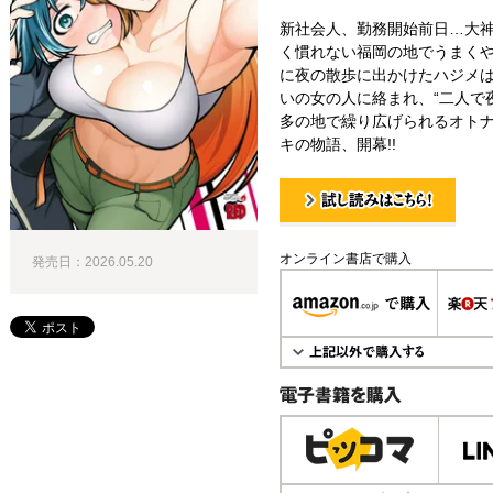
新社会人、勤務開始前日…大
く慣れない福岡の地でうまく
に夜の散歩に出かけたハジメは
いの女の人に絡まれ、“二人で夜
多の地で繰り広げられるオトナ
キの物語、開幕!!
試し読み！
オンライン書店で購入
発売日：2026.05.20
電子書籍で購入