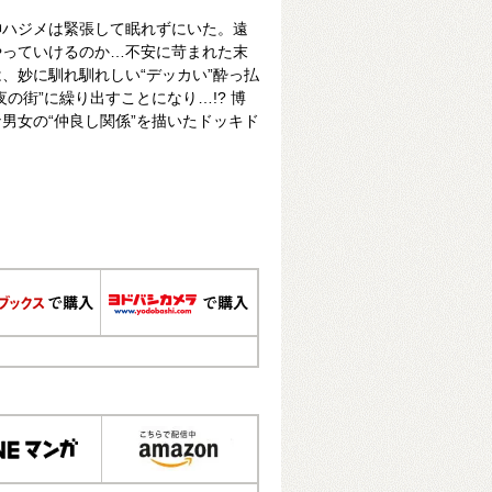
神ハジメは緊張して眠れずにいた。遠
やっていけるのか…不安に苛まれた末
、妙に馴れ馴れしい“デッカい”酔っ払
の街”に繰り出すことになり…!? 博
男女の“仲良し関係”を描いたドッキド