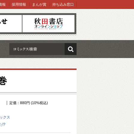
情報
採用情報
まんが賞
持ち込み窓口
オンラインショップ
検索
巻
定価：880円 (10%税込)
ミックス
!?