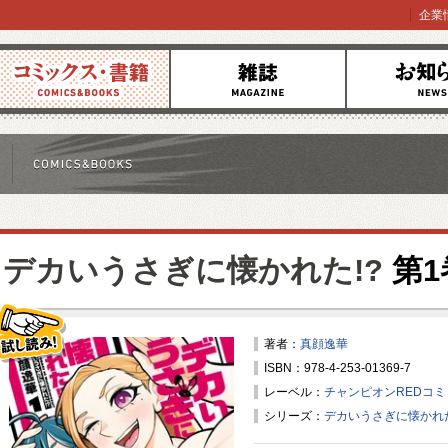
企業
コミックス
雑誌
お知らせ
デカいうさぎに懐かれた!?
第1
著者：
真顔逸華
ISBN：978-4-253-01369-7
試し読み！
レーベル：
チャンピオンREDコ
シリーズ：
デカいうさぎに懐かれた